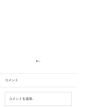
コメント
コンシェルジュM
コメントを追加…
8期生がコンシェルジュに
昇格しました！