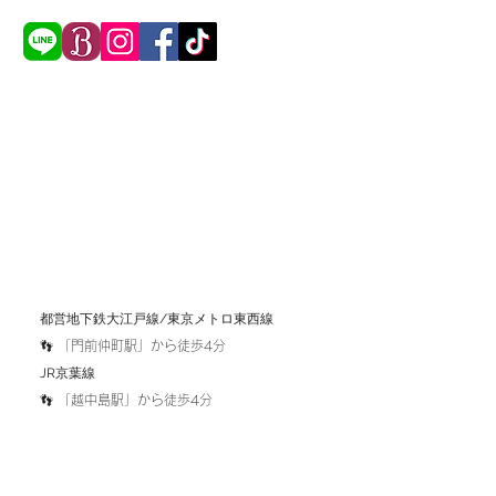
​都営地下鉄大江戸線/東京メトロ東西線
👣 「
門前仲町駅」から徒歩4分
​JR京葉線
​👣 「越中島駅」から徒歩4分