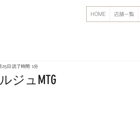
HOME
店舗一覧
月25日
読了時間: 1分
ルジュMTG