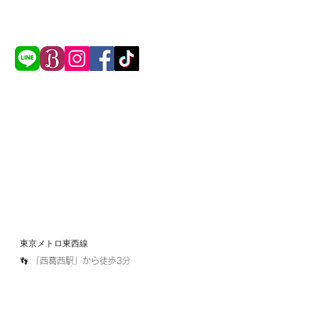
東京メトロ東西線​
​👣 「西葛西駅」から徒歩3分