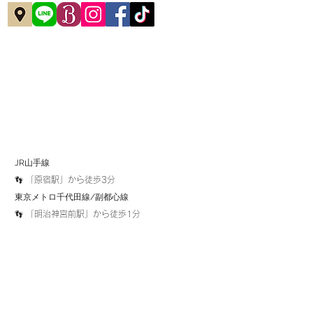
JR山手線
👣 「原宿駅」から徒歩3分
​東京メトロ千代田線/副都心線
👣 「明治神宮前駅」から徒歩1分