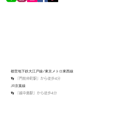
​都営地下鉄大江戸線/東京メトロ東西線
👣 「
門前仲町駅」から徒歩4分
​JR京葉線
​👣 「越中島駅」から徒歩4分