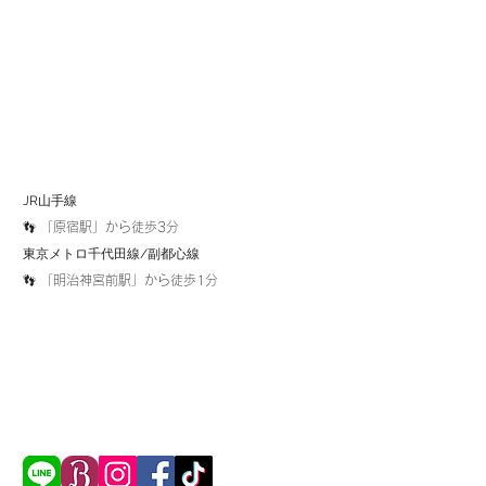
JR山手線
👣 「原宿駅」から徒歩3分
​東京メトロ千代田線/副都心線
👣 「明治神宮前駅」から徒歩1分