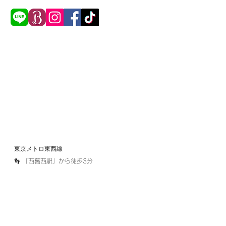
東京メトロ東西線​
​👣 「西葛西駅」から徒歩3分