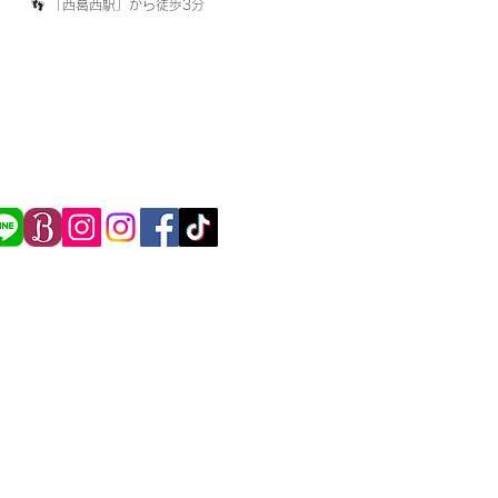
​👣 「西葛西駅」から徒歩3分