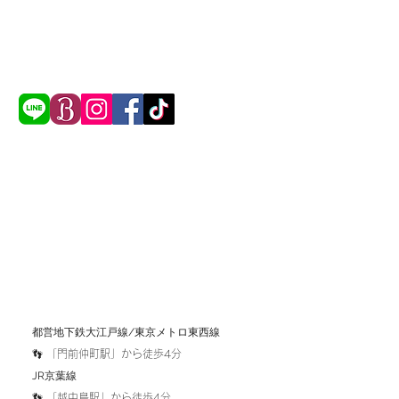
​都営地下鉄大江戸線/東京メトロ東西線
👣 「
門前仲町駅」から徒歩4分
​JR京葉線
​👣 「越中島駅」から徒歩4分