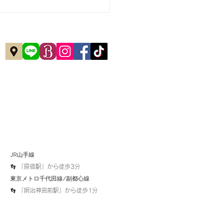
JR山手線
👣 「原宿駅」から徒歩3分
​東京メトロ千代田線/副都心線
👣 「明治神宮前駅」から徒歩1分