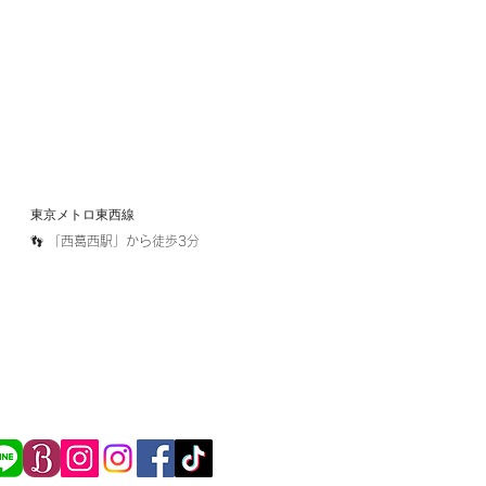
東京メトロ東西線​
​👣 「西葛西駅」から徒歩3分