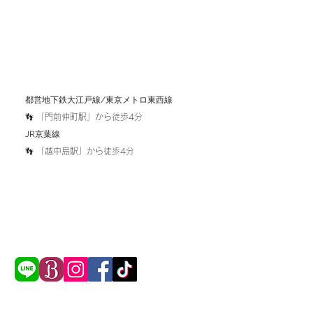
​都営地下鉄大江戸線/東京メトロ東西線
👣 「
門前仲町駅」から徒歩4分
​JR京葉線
​👣 「越中島駅」から徒歩4分