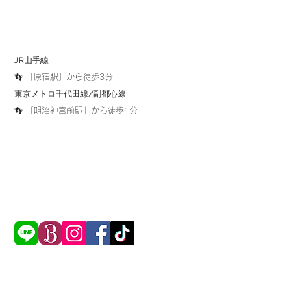
JR山手線
👣 「原宿駅」から徒歩3分
​東京メトロ千代田線/副都心線
👣 「明治神宮前駅」から徒歩1分