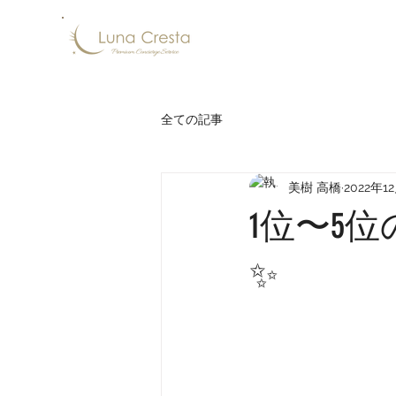
全ての記事
美樹 高橋
2022年1
1位〜5
✨