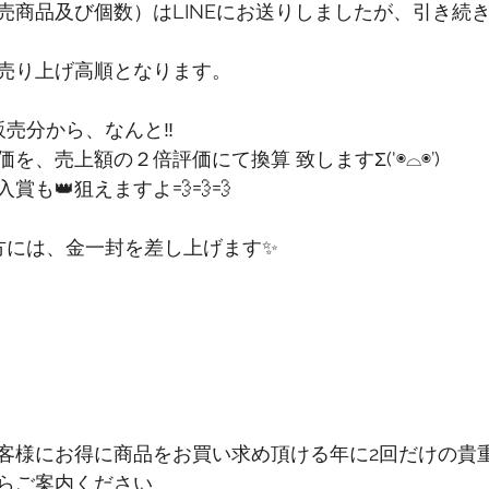
売商品及び個数）はLINEにお送りしましたが、引き続
売り上げ高順となります。
販売分から、なんと‼️
を、売上額の２倍評価にて換算 致しますΣ('◉⌓◉’)
賞も👑狙えますよ💨💨💨
方には、金一封を差し上げます✨
客様にお得に商品をお買い求め頂ける年に2回だけの貴
らご案内ください