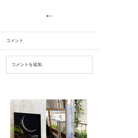
コメント
コンシェルジュM
コメントを追加…
8期生がコンシェルジュに
昇格しました！