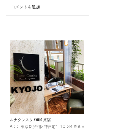
コメントを追加…
8期生がコンシェルジュに
昇格しました！
ルナクレスタ KYOJO 原宿
​ADD 東京都渋谷区神宮前1-10-34 #608