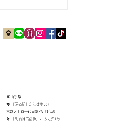
JR山手線
👣 「原宿駅」から徒歩3分
​東京メトロ千代田線/副都心線
👣 「明治神宮前駅」から徒歩1分