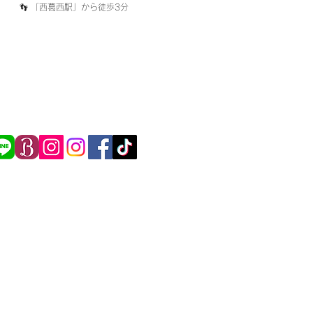
​👣 「西葛西駅」から徒歩3分