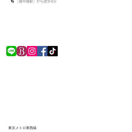
​👣 「越中島駅」から徒歩4分
東京メトロ東西線​