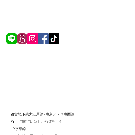
​都営地下鉄大江戸線/東京メトロ東西線
👣 「
門前仲町駅」から徒歩4分
​JR京葉線